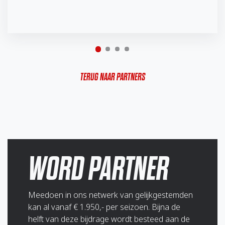
TERUG NAAR PARTNERS
WORD PARTNER
Meedoen in ons netwerk van gelijkgestemden
kan al vanaf € 1.950,- per seizoen. Bijna de
helft van deze bijdrage wordt besteed aan de