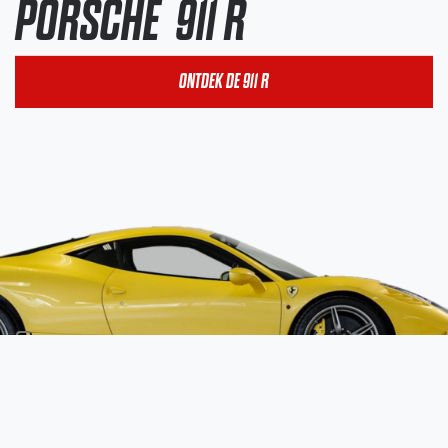
PORSCHE
911 R
ONTDEK DE 911 R
FERRARI
458 SPECIALE