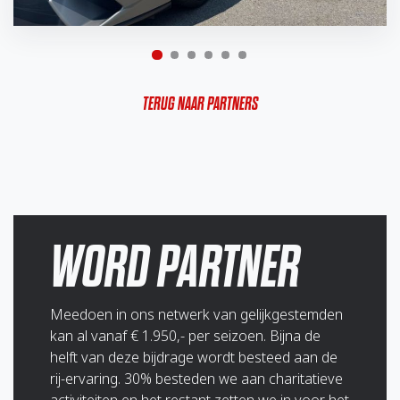
TERUG NAAR PARTNERS
WORD PARTNER
Meedoen in ons netwerk van gelijkgestemden
kan al vanaf € 1.950,- per seizoen. Bijna de
helft van deze bijdrage wordt besteed aan de
rij-ervaring. 30% besteden we aan charitatieve
activiteiten en het restant zetten we in voor het