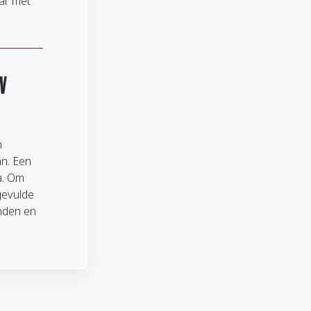
aar met
N
n
an. Een
a. Om
gevulde
enden en