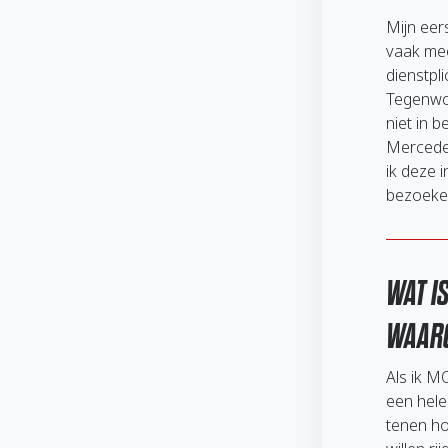
Mijn eer
vaak mee
dienstpl
Tegenwoo
niet in 
Mercedes
ik deze 
bezoeke
WAT I
WAAR
Als ik M
een hele 
tenen ho