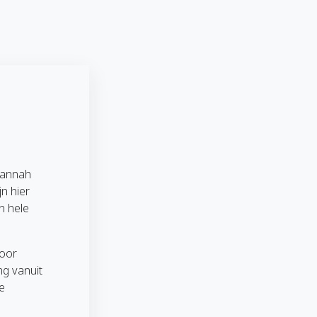
 Hannah
jn hier
n hele
voor
ng vanuit
de