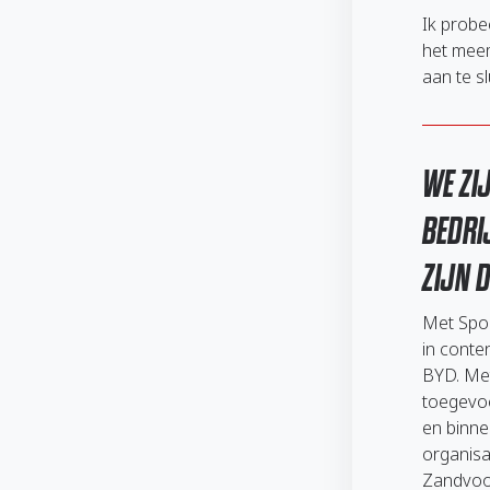
Ik probee
het mee
aan te sl
WE ZI
BEDRI
ZIJN 
Met Spor
in conte
BYD. Me
toegevo
en binne
organisa
Zandvoor