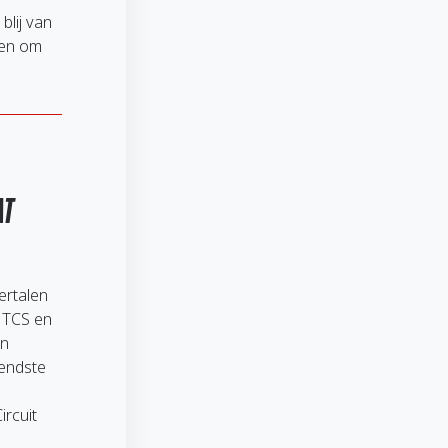
blij van
nen om
AT
ertalen
, TCS en
an
endste
rcuit