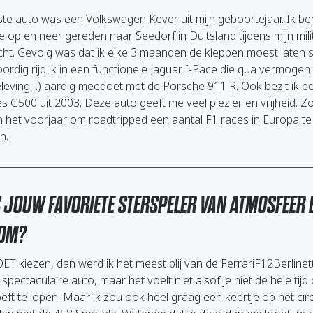
ste auto was een Volkswagen Kever uit mijn geboortejaar. Ik be
 op en neer gereden naar Seedorf in Duitsland tijdens mijn mili
icht. Gevolg was dat ik elke 3 maanden de kleppen moest laten st
rdig rijd ik in een functionele Jaguar I-Pace die qua vermogen
beleving…) aardig meedoet met de Porsche 911 R. Ook bezit ik e
 G500 uit 2003. Deze auto geeft me veel plezier en vrijheid. Z
in het voorjaar om roadtripped een aantal F1 races in Europa te
n.
S JOUW FAVORIETE STERSPELER VAN ATMOSFEER 
OM?
OET kiezen, dan werd ik het meest blij van de FerrariF12Berlinetta
spectaculaire auto, maar het voelt niet alsof je niet de hele tijd 
eft te lopen. Maar ik zou ook heel graag een keertje op het circ