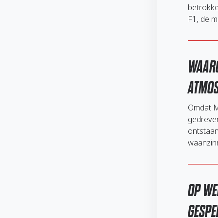
betrokke
F1, de m
WAARO
ATMOS
Omdat Mic
gedreven
ontstaan
waanzin
OP WE
GESPE