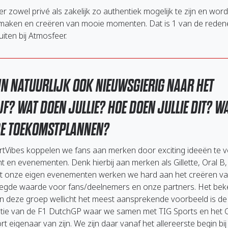
r zowel privé als zakelijk zo authentiek mogelijk te zijn en word 
maken en creëren van mooie momenten. Dat is 1 van de rede
uiten bij Atmosfeer.
JN NATUURLIJK OOK NIEUWSGIERIG NAAR HET
JF? WAT DOEN JULLIE? HOE DOEN JULLIE DIT? W
DE TOEKOMSTPLANNEN?
tVibes koppelen we fans aan merken door exciting ideeën te v
nt en evenementen. Denk hierbij aan merken als Gillette, Oral B
t onze eigen evenementen werken we hard aan het creëren v
egde waarde voor fans/deelnemers en onze partners. Het bek
n deze groep wellicht het meest aansprekende voorbeeld is de
tie van de F1 DutchGP waar we samen met TIG Sports en het Ci
t eigenaar van zijn. We zijn daar vanaf het allereerste begin bij