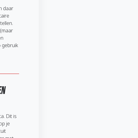
n daar
taire
ellen.
 (maar
en
o gebruik
EN
. Dit is
op je
uit