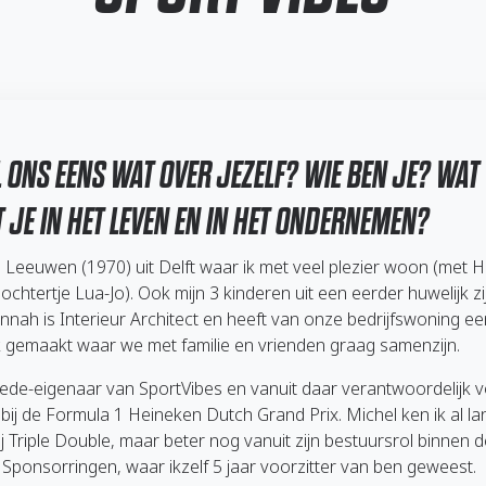
L ONS EENS WAT OVER JEZELF? WIE BEN JE? WAT
T JE IN HET LEVEN EN IN HET ONDERNEMEN?
 Leeuwen (1970) uit Delft waar ik met veel plezier woon (met
ochtertje Lua-Jo). Ook mijn 3 kinderen uit een eerder huwelijk zi
nnah is Interieur Architect en heeft van onze bedrijfswoning ee
ek gemaakt waar we met familie en vrienden graag samenzijn.
ede-eigenaar van SportVibes en vanuit daar verantwoordelijk 
 bij de Formula 1 Heineken Dutch Grand Prix. Michel ken ik al la
 bij Triple Double, maar beter nog vanuit zijn bestuursrol binnen 
g Sponsorringen, waar ikzelf 5 jaar voorzitter van ben geweest.