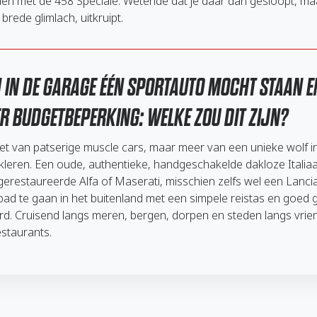
ijden met de 458 Speciale. Wetende dat je daar dan gesloopt, m
brede glimlach, uitkruipt.
N IN DE GARAGE ÉÉN SPORTAUTO MOCHT STAAN E
R BUDGETBEPERKING: WELKE ZOU DIT ZIJN?
iet van patserige muscle cars, maar meer van een unieke wolf i
leren. Een oude, authentieke, handgeschakelde dakloze Italia
 gerestaureerde Alfa of Maserati, misschien zelfs wel een Lanci
ad te gaan in het buitenland met een simpele reistas en goed 
ard. Cruisend langs meren, bergen, dorpen en steden langs vri
staurants.