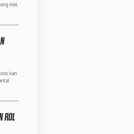
king met
AN
oois kan
antal
N ROL