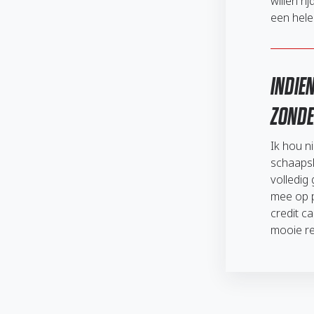
willen r
een hele 
INDIE
ZONDE
Ik hou n
schaapsk
volledig
mee op p
credit c
mooie re