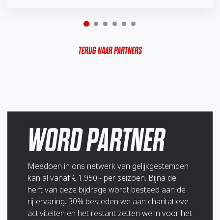
TERUG NAAR PARTNERS
WORD PARTNER
Meedoen in ons netwerk van gelijkgestemden
kan al vanaf € 1.950,- per seizoen. Bijna de
helft van deze bijdrage wordt besteed aan de
rij-ervaring. 30% besteden we aan charitatieve
activiteiten en het restant zetten we in voor het