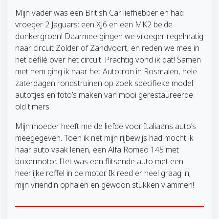
Mijn vader was een British Car liefhebber en had
vroeger 2 Jaguars: een XJ6 en een MK2 beide
donkergroen! Daarmee gingen we vroeger regelmatig
naar circuit Zolder of Zandvoort, en reden we mee in
het defilé over het circuit. Prachtig vond ik dat! Samen
met hem ging ik naar het Autotron in Rosmalen, hele
zaterdagen rondstruinen op zoek specifieke model
auto’tjes en foto’s maken van mooi gerestaureerde
old timers.
Mijn moeder heeft me de liefde voor Italiaans auto’s
meegegeven. Toen ik net mijn rijbewijs had mocht ik
haar auto vaak lenen, een Alfa Romeo 145 met
boxermotor. Het was een flitsende auto met een
heerlijke roffel in de motor. Ik reed er heel graag in;
mijn vriendin ophalen en gewoon stukken vlammen!